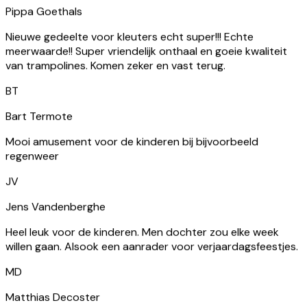
BT
Bart Termote
Mooi amusement voor de kinderen bij bijvoorbeeld
regenweer
JV
Jens Vandenberghe
Heel leuk voor de kinderen. Men dochter zou elke week
willen gaan. Alsook een aanrader voor verjaardagsfeestjes.
MD
Matthias Decoster
Leuk trampolinepark met zone voor grote en kleinere
kinderen. Er zijn zitplaatsen voor wachtende ouders en er
zijn frisdrankjes te koop. Proper onderhouden maar toilet
moet je elders in de gebouwen gaan zoeken. Parking rond