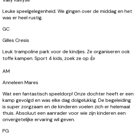
Gilles Cresis
Leuk trampoline park voor de kindjes. Ze organiseren ook
toffe kampen. Sport 4 kids, zoek ze op 👍
AM
Anneleen Mares
Wat een fantastisch speeldorp! Onze dochter heeft er een
kamp gevolgd en was elke dag dolgelukkig. De begeleiding
is super zorgzaam en de kinderen voelen zich er helemaal
thuis. Absoluut een aanrader voor wie zijn kinderen een
onvergetelijke ervaring wil geven.
PG
Pippa Goethals
Nieuwe gedeelte voor kleuters echt super!!! Echte
meerwaarde!! Super vriendelijk onthaal en goeie kwaliteit
van trampolines. Komen zeker en vast terug.