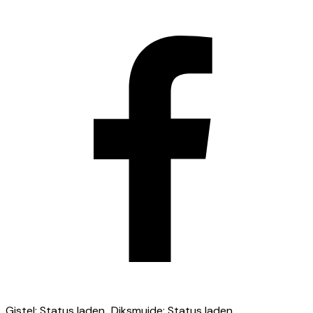
Gistel
:
Status laden...
Diksmuide
:
Status laden...