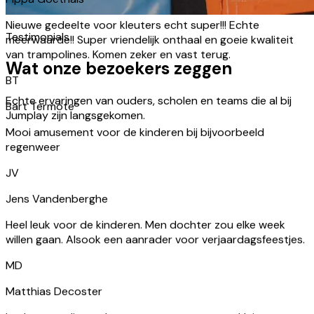
BT
Bart Termote
Testimonials
Mooi amusement voor de kinderen bij bijvoorbeeld
Wat onze bezoekers zeggen
regenweer
Echte ervaringen van ouders, scholen en teams die al bij
JV
Jumplay zijn langsgekomen.
Jens Vandenberghe
Heel leuk voor de kinderen. Men dochter zou elke week
willen gaan. Alsook een aanrader voor verjaardagsfeestjes.
MD
Matthias Decoster
Leuk trampolinepark met zone voor grote en kleinere
kinderen. Er zijn zitplaatsen voor wachtende ouders en er
zijn frisdrankjes te koop. Proper onderhouden maar toilet
moet je elders in de gebouwen gaan zoeken. Parking rond
het complex recentelijk heraangelegd.