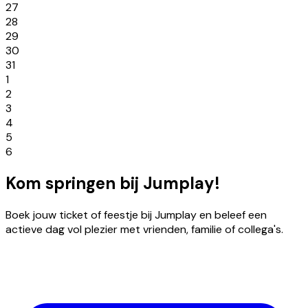
27
28
29
30
31
1
2
3
4
5
6
Kom springen bij Jumplay!
Boek jouw ticket of feestje bij Jumplay en beleef een
actieve dag vol plezier met vrienden, familie of collega's.