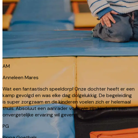
AM
Anneleen Mares
Wat een fantastisch speeldorp! Onze dochter heeft er een
kamp gevolgd en was elke dag dolgelukkig. De begeleiding
is super zorgzaam en de kinderen voelen zich er helemaal
thuis. Absoluut een aanrader voor wie zijn kinderen een
onvergetelijke ervaring wil geven.
PG
Pippa Goethals
Nieuwe gedeelte voor kleuters echt super!!! Echte
meerwaarde!! Super vriendelijk onthaal en goeie kwaliteit
van trampolines. Komen zeker en vast terug.