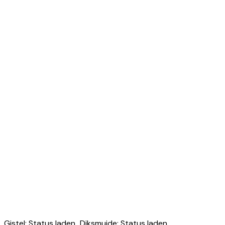
Gistel
:
Status laden...
Diksmuide
:
Status laden...